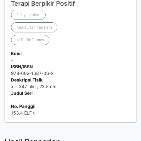
Terapi Berpikir Positif
Elfiky, Ibrahim
Khalifurrahman Fath
M Taufik Damas
Edisi
-
ISBN/ISSN
978-602-1687-06-2
Deskripsi Fisik
xiii, 347 hlm.; 23.5 cm
Judul Seri
-
No. Panggil
153.4 ELF t