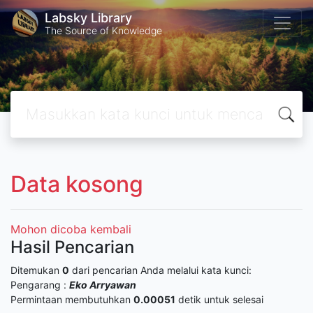
Labsky Library
The Source of Knowledge
Data kosong
Mohon dicoba kembali
Hasil Pencarian
Ditemukan
0
dari pencarian Anda melalui kata kunci:
Pengarang :
Eko Arryawan
Permintaan membutuhkan
0.00051
detik untuk selesai