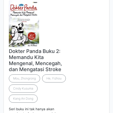
Dokter Panda Buku 2:
Memandu Kita
Mengenal, Mencegah,
dan Mengatasi Stroke
Mou, Zhongrong
He, Yizhou
Cindy Kusuma
Kang An Dong
Seri buku ini tak hanya akan