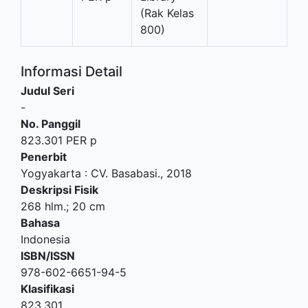
(Rak Kelas
800)
Informasi Detail
Judul Seri
-
No. Panggil
823.301 PER p
Penerbit
Yogyakarta
:
CV. Basabasi
.,
2018
Deskripsi Fisik
268 hlm.; 20 cm
Bahasa
Indonesia
ISBN/ISSN
978-602-6651-94-5
Klasifikasi
823.301