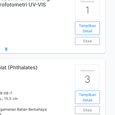
Ketersediaan
ofotometri UV-VIS
1
Tampilkan
Detail
Sitasi
at (Phthalates)
Ketersediaan
3
9-08-7
Tampilkan
us,; 15.5 cm
Detail
engamanan Bahan Berbahaya
Sitasi
3