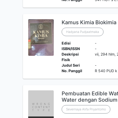
Kamus Kimia Biokimia
Hadyana Pudjaatmaka
Edisi
-
ISBN/ISSN
-
Deskripsi
vii, 294 hlm,
Fisik
Judul Seri
-
No. Panggil
R 540 PUD k
Pembuatan Edible Wat
Water dengan Sodium 
Severnaya Alifa Priyantomo