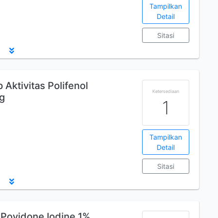
Tampilkan
Detail
Sitasi
Aktivitas Polifenol
Ketersediaan
g
1
Tampilkan
Detail
Sitasi
Povidone Iodine 1%