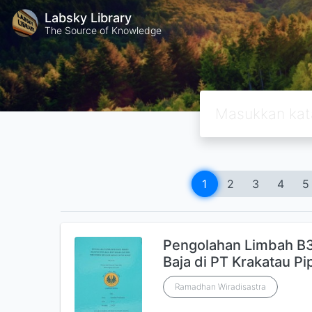
Labsky Library
The Source of Knowledge
1
2
3
4
5
Pengolahan Limbah B3 
Baja di PT Krakatau P
Ramadhan Wiradisastra