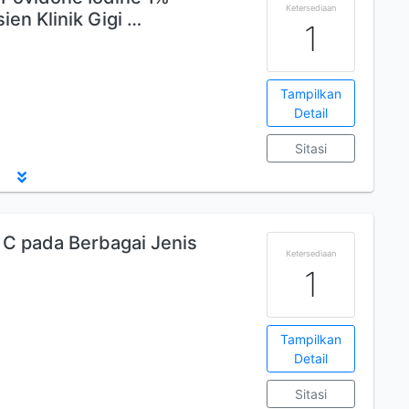
Ketersediaan
ien Klinik Gigi …
1
Tampilkan
Detail
Sitasi
n C pada Berbagai Jenis
Ketersediaan
1
Tampilkan
Detail
Sitasi