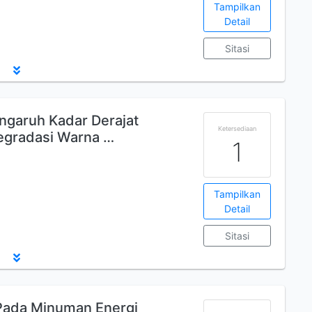
Tampilkan
Detail
Sitasi
engaruh Kadar Derajat
Ketersediaan
egradasi Warna …
1
Tampilkan
Detail
Sitasi
 Pada Minuman Energi