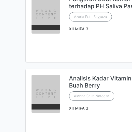
terhadap PH Saliva Pas
Azaria Putri Fayyaza
XII MIPA 3
Analisis Kadar Vitami
Buah Berry
Alanna Shira Nafeeza
XII MIPA 3