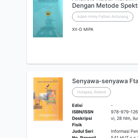
Dengan Metode Spektr
Adam Hilmy Fathan Aritonang
XII-D MIPA
Senyawa-senyawa Ftal
Hutapea, Roland
Edisi
-
ISBN/ISSN
978-979-126
Deskripsi
vi, 28 hlm, il
Fisik
Judul Seri
Informasi P
No. Panggil
541 HUT s c.