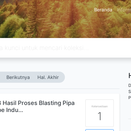
Beranda
Inform
Berikutnya
Hal. Akhir
D
S
P
Hasil Proses Blasting Pipa
Ketersediaan
ipe Indu…
1