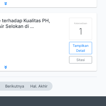
terhadap Kualitas PH,
Ketersediaan
ir Selokan di …
1
Tampilkan
Detail
Sitasi
Berikutnya
Hal. Akhir