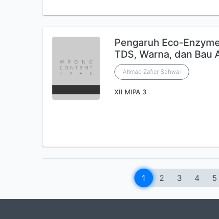
Pengaruh Eco-Enzyme 
TDS, Warna, dan Bau A
Ahmad Zafier Bahwal
XII MIPA 3
1
2
3
4
5