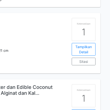
Ketersediaan
1
Tampilkan
 21 cm
Detail
Sitasi
er dan Edible Coconut
Ketersediaan
Alginat dan Kal…
1