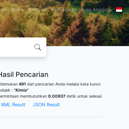
asi
Berita
Bantuan
Pustakawan
Area Anggota
Hasil Pencarian
itemukan
491
dari pencarian Anda melalui kata kunci:
ubjek :
"Kimia"
ermintaan membutuhkan
0.00937
detik untuk selesai
XML Result
JSON Result