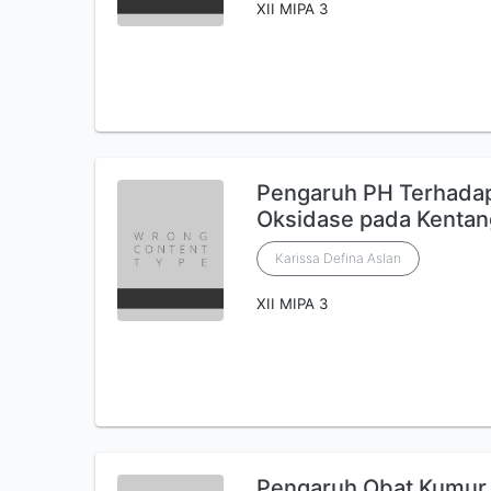
XII MIPA 3
Pengaruh PH Terhadap 
Oksidase pada Kentan
Karissa Defina Aslan
XII MIPA 3
Pengaruh Obat Kumur 